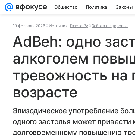
Общество
Политика
Законы
19 февраля 2026
Источник:
Газета.Ру
Забота о здоровье
AdBeh: одно зас
алкоголем повы
тревожность на 
возрасте
Эпизодическое употребление боль
одного застолья может привести 
долговременному повышению тре