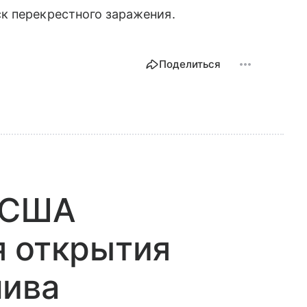
к перекрестного заражения.
Поделиться
т США
я открытия
лива