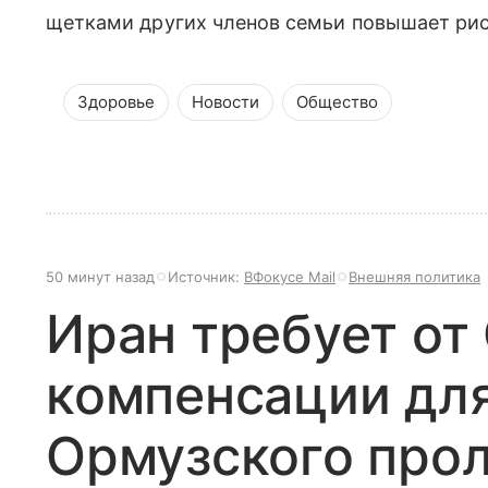
щетками других членов семьи повышает рис
Здоровье
Новости
Общество
50 минут назад
Источник:
ВФокусе Mail
Внешняя политика
Иран требует о
компенсации дл
Ормузского про