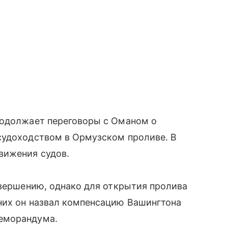
родолжает переговоры с Оманом о
судоходством в Ормузском проливе. В
вижения судов.
авершению, однако для открытия пролива
них он назвал компенсацию Вашингтона
еморандума.