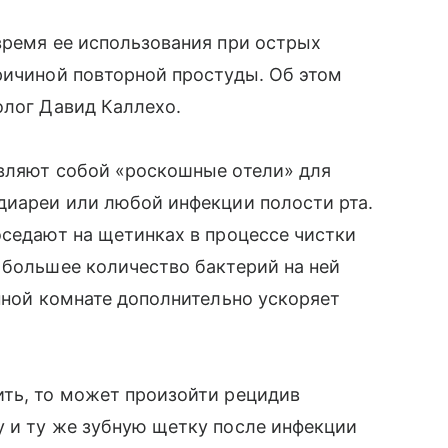
время ее использования при острых
ричиной повторной простуды. Об этом
олог Давид Каллехо.
авляют собой «роскошные отели» для
диареи или любой инфекции полости рта.
оседают на щетинках в процессе чистки
 большее количество бактерий на ней
анной комнате дополнительно ускоряет
ить, то может произойти рецидив
у и ту же зубную щетку после инфекции