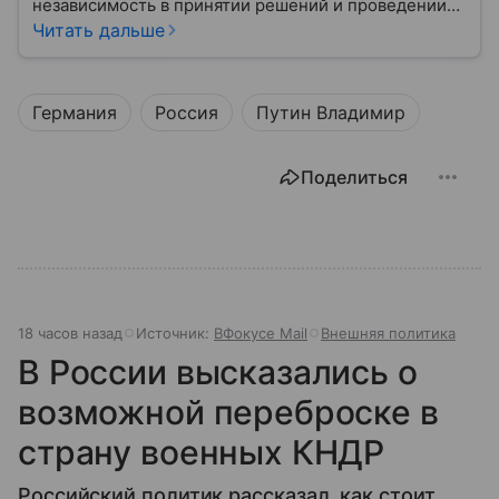
независимость в принятии решений и проведении
внешней политики.
Читать дальше
Германия
Россия
Путин Владимир
Поделиться
18 часов назад
Источник:
ВФокусе Mail
Внешняя политика
В России высказались о
возможной переброске в
страну военных КНДР
Российский политик рассказал, как стоит