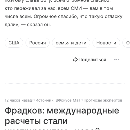
поэтому слава Богу. Всем огромное спасибо,
кто переживал за нас, всем СМИ — вам в том
числе всем. Огромное спасибо, что такую огласку
дали», — сказал он.
США
Россия
семья и дети
Новости
О
Поделиться
12 часов назад
Источник:
ВФокусе Mail
Прогнозы экспертов
Фрадков: международные
расчеты стали