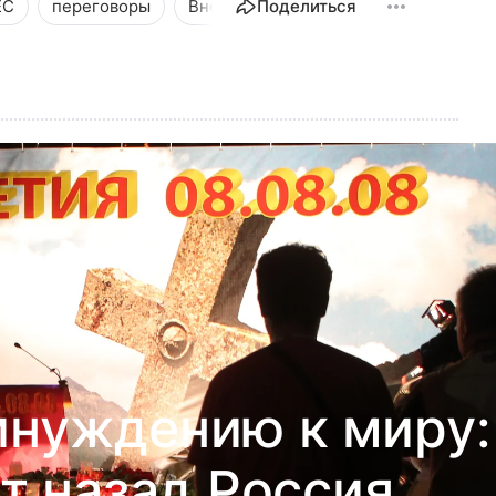
ЕС
переговоры
Внешняя политика
Поделиться
инуждению к миру:
т назад Россия