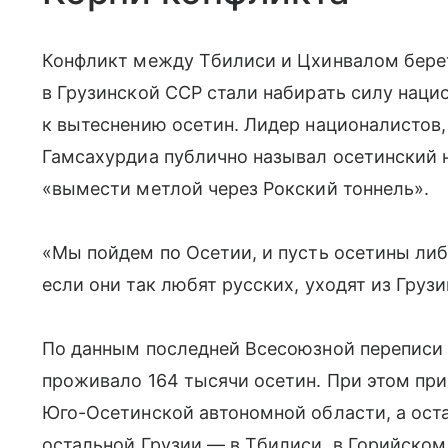
Конфликт между Тбилиси и Цхинвалом берет 
в Грузинской ССР стали набирать силу нац
к вытеснению осетин. Лидер националистов,
Гамсахурдиа публично называл осетинский 
«вымести метлой через Рокский тоннель».
«Мы пойдем по Осетии, и пусть осетины либо
если они так любят русских, уходят из Груз
По данным последней Всесоюзной переписи н
проживало 164 тысячи осетин. При этом пр
Юго-Осетинской автономной области, а ост
остальной Грузии — в Тбилиси, в Горийском