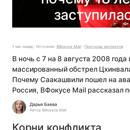
заступилас
1 час назад
Источник:
ВФокусе Mail
Прогнозы экспертов
В ночь с 7 на 8 августа 2008 года
массированный обстрел Цхинвала,
Почему Саакашвили пошел на ава
Россия, ВФокусе Mail рассказал 
Дарья Баева
Автор ВФокусе Mail
Корни конфликта