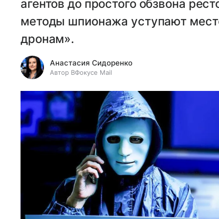
агентов до простого обзвона рес
методы шпионажа уступают мес
дронам».
Анастасия Сидоренко
Автор ВФокусе Mail