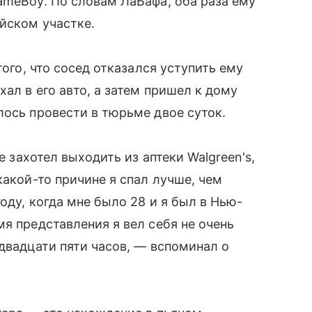
ameBoy. По словам ЛаБафа, оба раза ему
йском участке.
того, что сосед отказался уступить ему
ал в его авто, а затем пришел к дому
лось провести в тюрьме двое суток.
е захотел выходить из аптеки Walgreen's,
какой-то причине я спал лучше, чем
оду, когда мне было 28 и я был в Нью-
я представления я вел себя не очень
 двадцати пяти часов, — вспоминал о