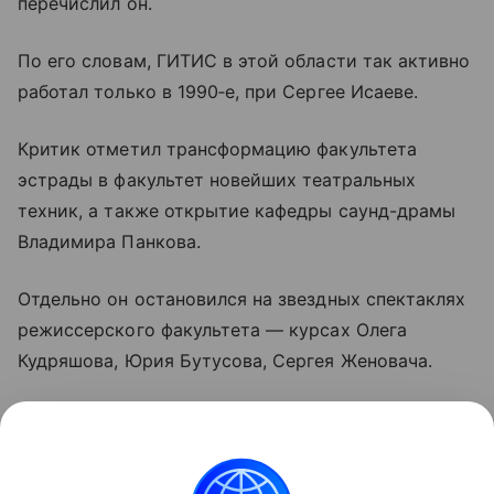
перечислил он.
По его словам, ГИТИС в этой области так активно
работал только в 1990‑е, при Сергее Исаеве.
Критик отметил трансформацию факультета
эстрады в факультет новейших театральных
техник, а также открытие кафедры саунд-драмы
Владимира Панкова.
Отдельно он остановился на звездных спектаклях
режиссерского факультета — курсах Олега
Кудряшова, Юрия Бутусова, Сергея Женовача.
«Их работы можно было легко ставить в любые
рейтинги лучших спектаклей Москвы», —
заключил Руднев.