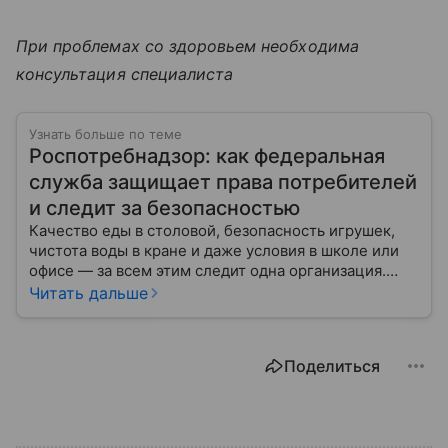
При проблемах со здоровьем необходима
консультация специалиста
Узнать больше по теме
Роспотребнадзор: как федеральная
служба защищает права потребителей
и следит за безопасностью
Качество еды в столовой, безопасность игрушек,
чистота воды в кране и даже условия в школе или
офисе — за всем этим следит одна организация.
Роспотребнадзор — федеральная служба, которая
Читать дальше
защищает права потребителей и следит за
санитарной безопасностью. В статье расскажем, как
устроена эта служба, чем она занимается и почему
Поделиться
её работа важна для каждого жителя России.