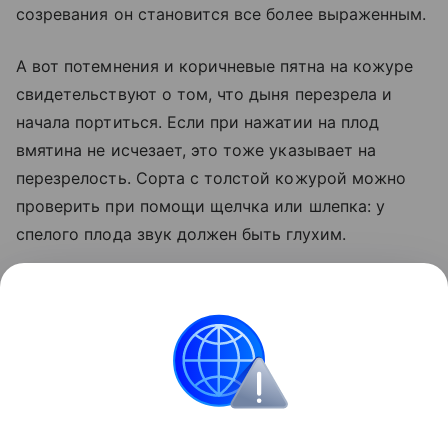
созревания он становится все более выраженным.
А вот потемнения и коричневые пятна на кожуре
свидетельствуют о том, что дыня перезрела и
начала портиться. Если при нажатии на плод
вмятина не исчезает, это тоже указывает на
перезрелость. Сорта с толстой кожурой можно
проверить при помощи щелчка или шлепка: у
спелого плода звук должен быть глухим.
Кроме того, о наступающей порче говорят
заметные "винные" нотки в запахе дыни.
Если же вы обнаружили зеленые пятна на дыне, то
будьте уверены: она еще не дозрела.