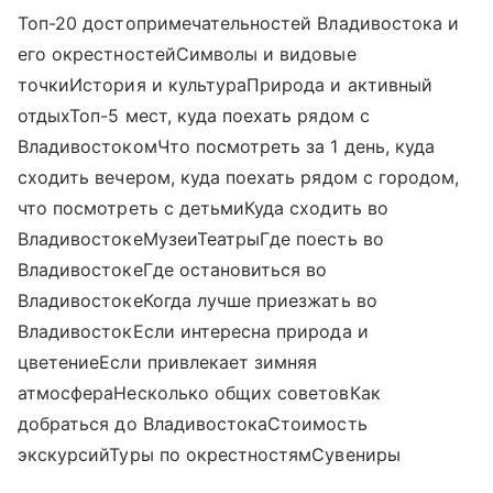
Топ-20 достопримечательностей Владивостока и
его окрестностейСимволы и видовые
точкиИстория и культураПрирода и активный
отдыхТоп-5 мест, куда поехать рядом с
ВладивостокомЧто посмотреть за 1 день, куда
сходить вечером, куда поехать рядом с городом,
что посмотреть с детьмиКуда сходить во
ВладивостокеМузеиТеатрыГде поесть во
ВладивостокеГде остановиться во
ВладивостокеКогда лучше приезжать во
ВладивостокЕсли интересна природа и
цветениеЕсли привлекает зимняя
атмосфераНесколько общих советовКак
добраться до ВладивостокаСтоимость
экскурсийТуры по окрестностямСувениры