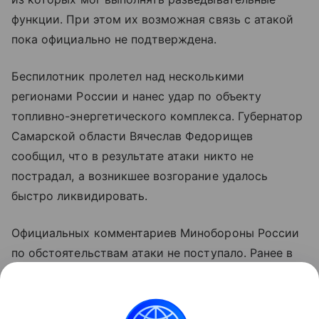
функции. При этом их возможная связь с атакой
пока официально не подтверждена.
Беспилотник пролетел над несколькими
регионами России и нанес удар по объекту
топливно-энергетического комплекса. Губернатор
Самарской области Вячеслав Федорищев
сообщил, что в результате атаки никто не
пострадал, а возникшее возгорание удалось
быстро ликвидировать.
Официальных комментариев Минобороны России
по обстоятельствам атаки не поступало. Ранее в
ведомстве сообщали об уничтожении украинского
беспилотника над территорией Самарской
области.