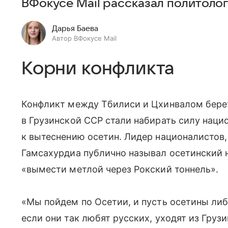
ВФокусе Mail рассказал политоло
Дарья Баева
Автор ВФокусе Mail
Корни конфликта
Конфликт между Тбилиси и Цхинвалом берет 
в Грузинской ССР стали набирать силу нац
к вытеснению осетин. Лидер националистов,
Гамсахурдиа публично называл осетинский 
«вымести метлой через Рокский тоннель».
«Мы пойдем по Осетии, и пусть осетины либо
если они так любят русских, уходят из Груз