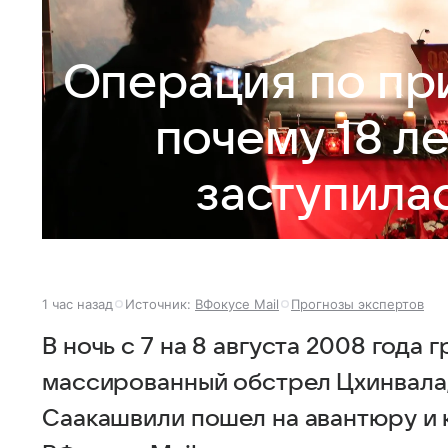
Операция по пр
почему 18 ле
заступилас
1 час назад
Источник:
ВФокусе Mail
Прогнозы экспертов
В ночь с 7 на 8 августа 2008 года 
массированный обстрел Цхинвала,
Саакашвили пошел на авантюру и к