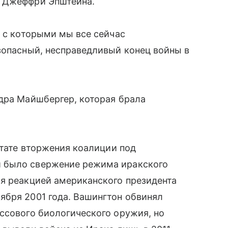
а Джеффри Эпштейна.
, с которыми мы все сейчас
зопасный, несправедливый конец войны в
дра Майшбергер, которая брала
ьтате вторжения коалиции под
 было свержение режима иракского
ся реакцией американского президента
ября 2001 года. Вашингтон обвинял
ссового биологического оружия, но