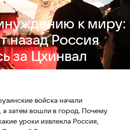
инуждению к миру:
т назад Россия
ь за Цхинвал
грузинские войска начали
 а затем вошли в город. Почему
акие уроки извлекла Россия,