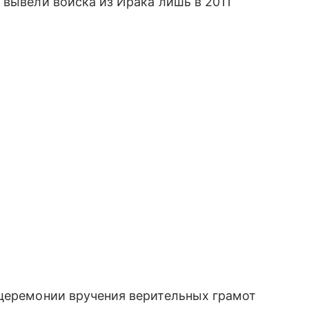
 вывели войска из Ирака лишь в 2011
 церемонии вручения верительных грамот