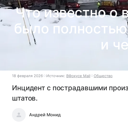
Что известно о 
было полностью 
и ч
18 февраля 2026
Источник:
ВФокусе Mail
Общество
Инцидент с пострадавшими произ
штатов.
Андрей Монид