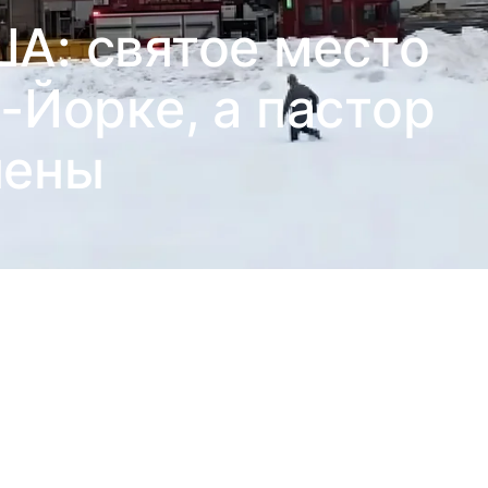
ША: святое место
-Йорке, а пастор
нены