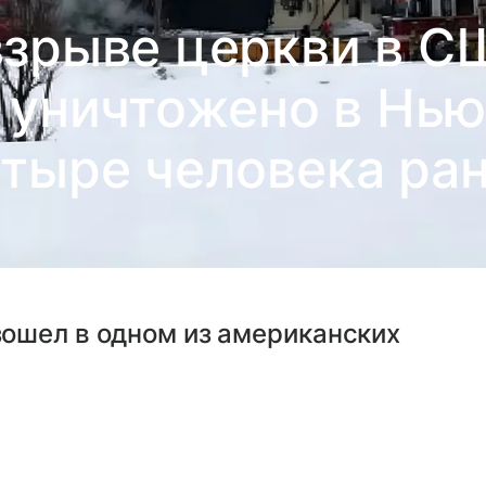
взрыве церкви в С
уничтожено в Нью
етыре человека ра
ошел в одном из американских