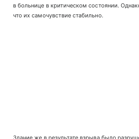
в больнице в критическом состоянии. Однак
что их самочувствие стабильно.
Здание же в результате взрыва было разруше