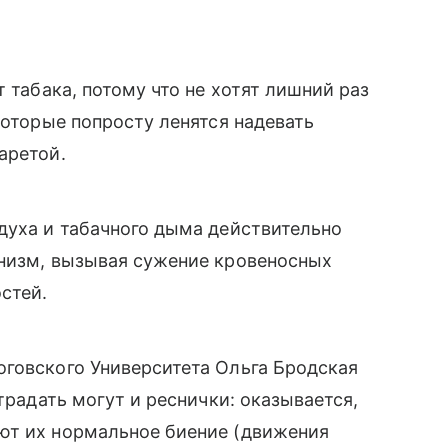
т табака, потому что не хотят лишний раз
которые попросту ленятся надевать
аретой.
духа и табачного дыма действительно
анизм, вызывая сужение кровеносных
стей.
оговского
Университета Ольга Бродская
традать могут и реснички: оказывается,
ют их нормальное биение (
движения