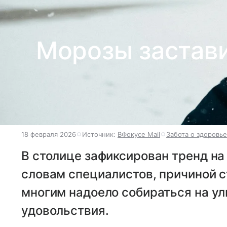
Морозы застави
18 февраля 2026
Источник:
ВФокусе Mail
Забота о здоровье
В столице зафиксирован тренд на
словам специалистов, причиной 
многим надоело собираться на ул
удовольствия.