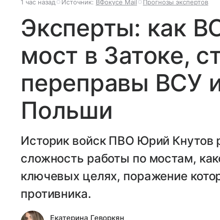
1 час назад
Источник:
ВФокусе Mail
Прогнозы экспертов
Эксперты: как В
мост в Затоке, с
переправы ВСУ и
Польши
Историк войск ПВО Юрий Кнутов р
сложность работы по мостам, как
ключевых целях, поражение кото
противника.
Екатерина Геворкян