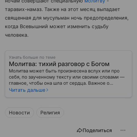
ночам совершают специальную
молитву
-
таравих-намаз. Также на этот месяц выпадает
священная для мусульман ночь предопределения,
когда Всевышний может изменить судьбу
человека.
Узнать больше по теме
Молитва: тихий разговор с Богом
Молитва может быть произнесена вслух или про
себя, по заученному тексту или своими словами —
главное, чтобы она шла от сердца. Важное о
значении молитв — в нашем материале.
Читать дальше
Новости
Религия
Поделиться