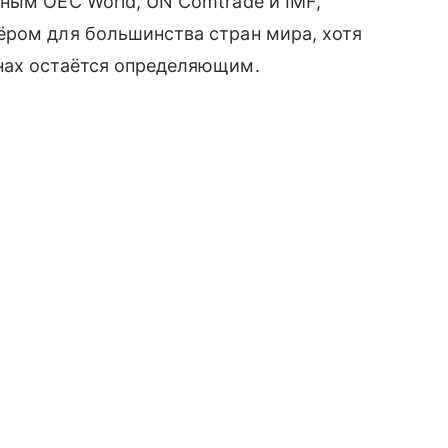
ным OEC World, UN Comtrade и IMF,
ёром для большинства стран мира, хотя
нах остаётся определяющим.