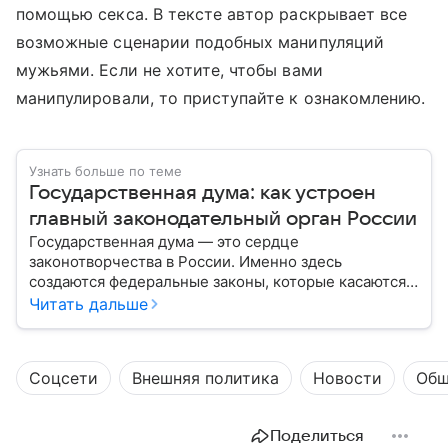
помощью секса. В тексте автор раскрывает все
возможные сценарии подобных манипуляций
мужьями. Если не хотите, чтобы вами
манипулировали, то приступайте к ознакомлению.
Узнать больше по теме
Государственная дума: как устроен
главный законодательный орган России
Государственная дума — это сердце
законотворчества в России. Именно здесь
создаются федеральные законы, которые касаются
жизни каждого гражданина: от образования и
Читать дальше
медицины до налогов и внешней политики. В статье
разберем, как устроена Дума.
Соцсети
Внешняя политика
Новости
Общ
Поделиться