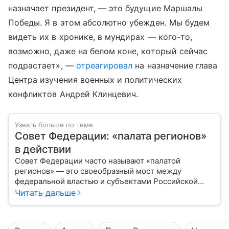
назначает президент, — это будущие Маршалы
Победы. Я в этом абсолютно убежден. Мы будем
видеть их в хронике, в мундирах — кого-то,
возможно, даже на белом коне, который сейчас
подрастает», —
отреагировал
на назначение глава
Центра изучения военных и политических
конфликтов Андрей Клинцевич.
Узнать больше по теме
Совет Федерации: «палата регионов»
в действии
Совет Федерации часто называют «палатой
регионов» — это своеобразный мост между
федеральной властью и субъектами Российской
Федерации. Если Государственная Дума выражает
Читать дальше
волю народа, то Совет Федерации — голос
регионов, обеспечивающий баланс интересов в
масштабах всей страны.