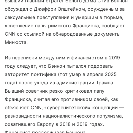
бывший главный стратег Белого дома Стив Бэннон
обсуждал с Джеффри Эпштейном, осужденным за
сексуальные преступления и умершим в тюрьме,
«свержение папы римского Франциска, сообщает
CNN со ссылкой на обнародованные документы
Минюста.
Из переписки между ним и финансистом в 2019
году следует, что Бэннон пытался подорвать
авторитет понтифика (тот умер в апреле 2025
года) после ухода из администрации Трампа.
Бывший советник резко критиковал папу
Франциска, считая его противником своей, как
объясняет CNN, «суверенитетской» концепции —
разновидности националистического популизма,
охватившего Европу в 2018 и 2019 годах.
Финансист поддерживал Бэннона.