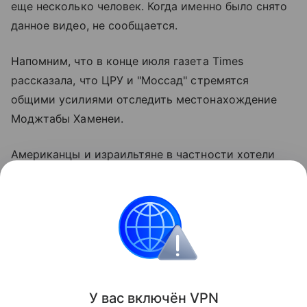
еще несколько человек. Когда именно было снято
данное видео, не сообщается.
Напомним, что в конце июля газета Times
рассказала, что ЦРУ и "Моссад" стремятся
общими усилиями отследить местонахождение
Моджтабы Хаменеи.
Американцы и израильтяне в частности хотели
выяснить, жив ли иранский лидер, учитывая, что
тот, как сообщалось, получил ранения во время
мартовского удара американцев по резиденции
его погибшего отца, предыдущего лидера страны
Али Хаменеи.
Поделиться
У вас включ
ён
V
P
N