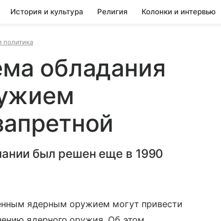
История и культура
Религия
Колонки и интервью
 политика
ема обладания
ружием
запретной
мании был решен еще в 1990
венным ядерным оружием могут привести
нению ядерного оружия. Об этом