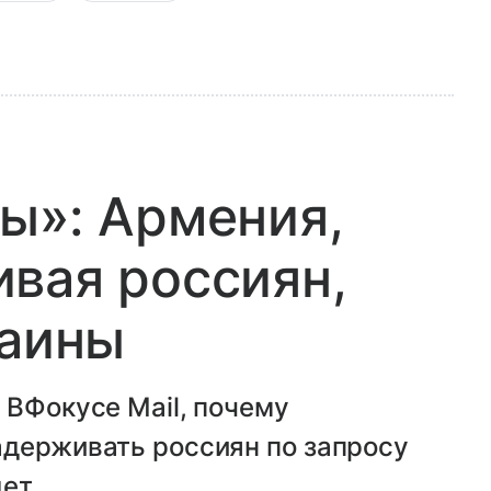
ы»: Армения,
вая россиян,
раины
 ВФокусе Mail, почему
адерживать россиян по запросу
ет.