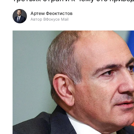
Артем Феоктистов
Автор ВФокусе Mail