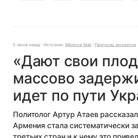
5 часов назад
Источник:
ВФокусе Mail
Прогнозы экспертов
«Дают свои плод
массово задержи
идет по пути Ук
Политолог Артур Атаев рассказал
Армения стала систематически з
третьих стран и к чему это привед