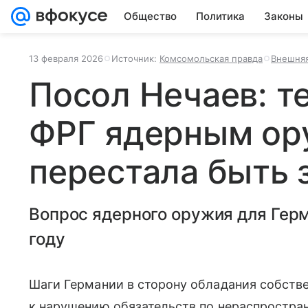
Общество
Политика
Законы
13 февраля 2026
Источник:
Комсомольская правда
Внешняя
Посол Нечаев: т
ФРГ ядерным о
перестала быть 
Вопрос ядерного оружия для Гер
году
Шаги Германии в сторону обладания собст
к нарушению обязательств по нераспростра