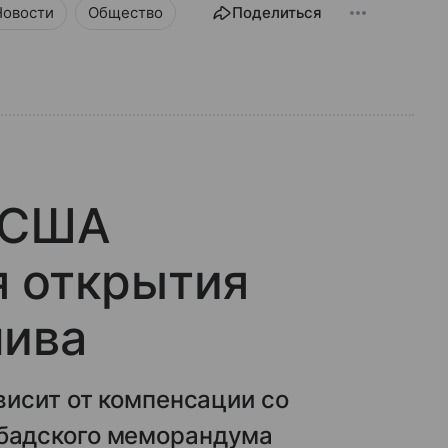
Новости
Общество
Поделиться
т США
я открытия
лива
висит от компенсации со
бадского меморандума