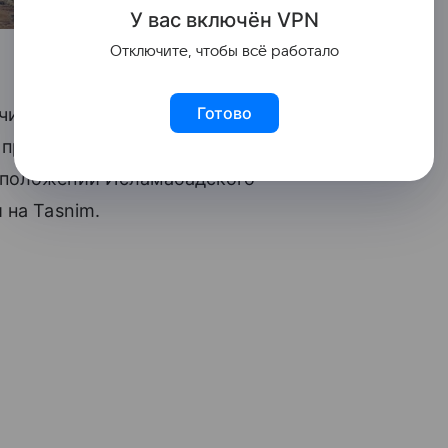
У вас включ
ён
V
P
N
Отключите, чтобы всё работало
Готово
и заявил, что возобновление
ролив зависит, в том числе, от
 положений Исламабадского
 на Tasnim.