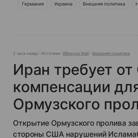
Германия
Украина
Внешняя политика
2 часа назад
Источник:
ВФокусе Mail
Внешняя политика
Иран требует о
компенсации дл
Ормузского про
Открытие Ормузского пролива за
стороны США нарушений Ислама