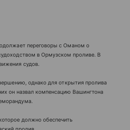
родолжает переговоры с Оманом о
судоходством в Ормузском проливе. В
вижения судов.
авершению, однако для открытия пролива
них он назвал компенсацию Вашингтона
еморандума.
которое должно обеспечить
зский пролив.