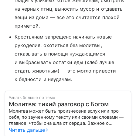
гладить уличных котов женщинам, смотреть
на черных птиц, выносить мусор и отдавать
вещи из дома — все это считается плохой
приметой.
Крестьянам запрещено начинать новые
рукоделия, охотиться без молитвы,
отказывать в помощи нуждающимся
и выбрасывать остатки еды (хлеб лучше
отдать животным) — это могло привести
к бедности и неудачам.
Узнать больше по теме
Молитва: тихий разговор с Богом
Молитва может быть произнесена вслух или про
себя, по заученному тексту или своими словами —
главное, чтобы она шла от сердца. Важное о
значении молитв — в нашем материале.
Читать дальше