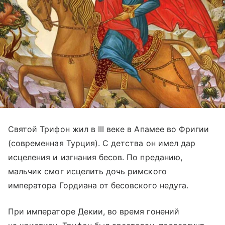
Святой Трифон жил в III веке в Апамее во Фригии
(современная Турция). С детства он имел дар
исцеления и изгнания бесов. По преданию,
мальчик смог исцелить дочь римского
императора Гордиана от бесовского недуга.
При императоре Декии, во время гонений