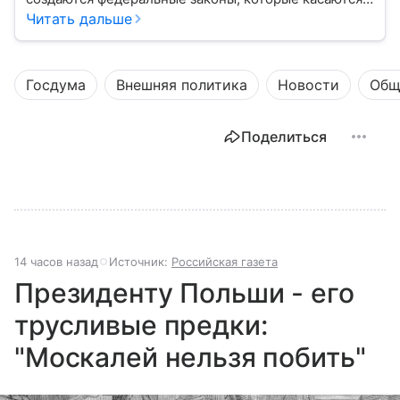
жизни каждого гражданина: от образования и
Читать дальше
медицины до налогов и внешней политики. В статье
разберем, как устроена Дума.
Госдума
Внешняя политика
Новости
Общ
Поделиться
14 часов назад
Источник:
Российская газета
Президенту Польши - его
трусливые предки:
"Москалей нельзя побить"