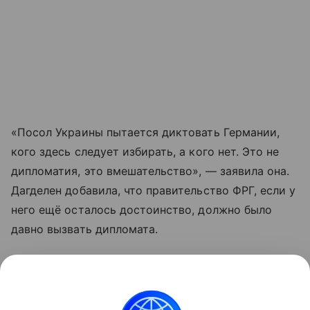
«Посол Украины пытается диктовать Германии,
кого здесь следует избирать, а кого нет. Это не
дипломатия, это вмешательство», — заявила она.
Дагделен добавила, что правительство ФРГ, если у
него ещё осталось достоинство, должно было
давно вызвать дипломата.
Накануне Макеев заявил о существовании в
Германии партий, якобы тесно связанных с
Москвой.