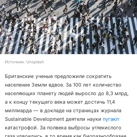
Источник:
Unsplash
Британские ученые предложили сократить
население Земли вдвое. За 100 лет количество
населяющих планету людей выросло до 8,3 млрд,
а к концу текущего века может достичь 11,4
миллиарда — в докладе на страницах журнала
Sustainable Development деятели науки
пугают
катастрофой. За полвека выбросы углекислого
газа удвоились, в то время как биоразнообразие