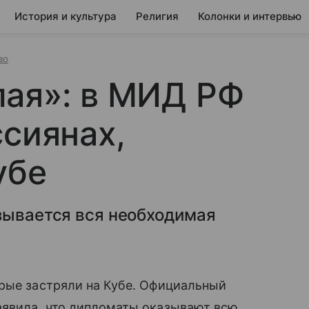
История и культура
Религия
Колонки и интервью
во
лая»: в МИД РФ
ссиянах,
убе
зывается вся необходимая
орые застряли на Кубе. Официальный
явила, что дипломаты оказывают всю