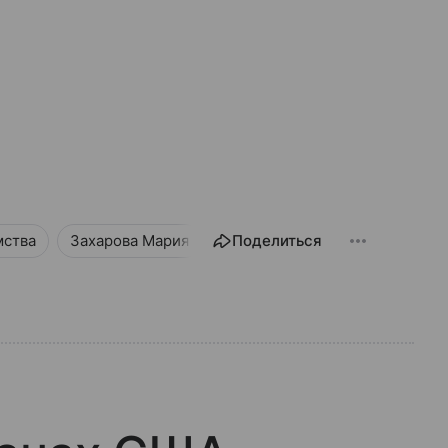
мства
Захарова Мария
Туризм
Поделиться
Новости
Обще