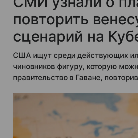
СМИ узнали о п
повторить венес
сценарий на Куб
США ищут среди действующих ил
чиновников фигуру, которую можн
правительство в Гаване, повтори