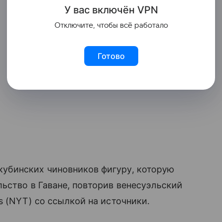
У вас включ
ён
V
P
N
Отключите, чтобы всё работало
Готово
убинских чиновников фигуру, которую
ьство в Гаване, повторив венесуэльский
s (NYT) со ссылкой на источники.