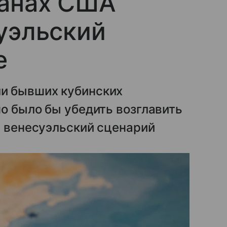
ланах США
уэльский
е
и бывших кубинских
о было бы убедить возглавить
в венесуэльский сценарий