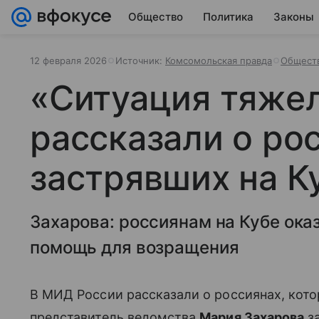
Общество
Политика
Законы
12 февраля 2026
Источник:
Комсомольская правда
Общест
«Ситуация тяже
рассказали о ро
застрявших на К
Захарова: россиянам на Кубе ока
помощь для возращения
В МИД России рассказали о россиянах, кот
представитель ведомства
Мария Захарова
за