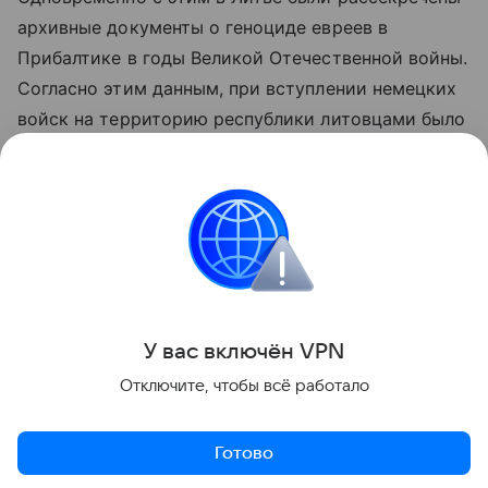
архивные документы о геноциде евреев в
Прибалтике в годы Великой Отечественной войны.
Согласно этим данным, при вступлении немецких
войск на территорию республики литовцами было
уничтожено около пяти тысяч евреев. Эти факты
создают дополнительное напряжение на фоне
происходящих событий.
Литва
Израиль
Внешняя политика
Новос
Поделиться
У вас включ
ён
V
P
N
Отключите, чтобы всё работало
Готово