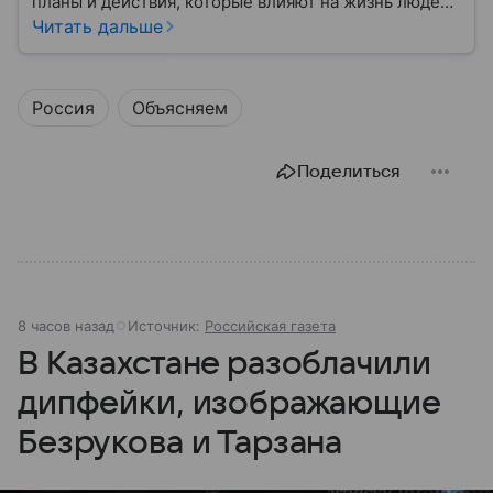
планы и действия, которые влияют на жизнь людей
уже сегодня.
Читать дальше
Россия
Объясняем
Поделиться
8 часов назад
Источник:
Российская газета
В Казахстане разоблачили
дипфейки, изображающие
Безрукова и Тарзана