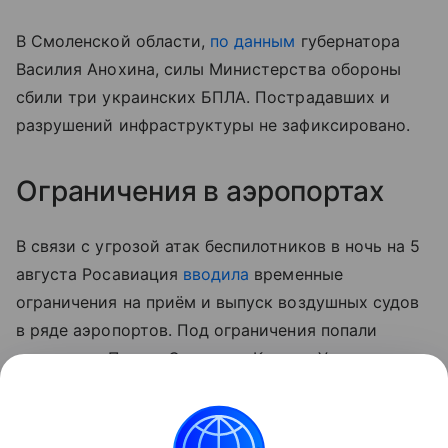
В Смоленской области,
по данным
губернатора
Василия Анохина, силы Министерства обороны
сбили три украинских БПЛА. Пострадавших и
разрушений инфраструктуры не зафиксировано.
Ограничения в аэропортах
В связи с угрозой атак беспилотников в ночь на 5
августа Росавиация
вводила
временные
ограничения на приём и выпуск воздушных судов
в ряде аэропортов. Под ограничения попали
аэропорты Пензы, Саратова, Казани, Ульяновска,
Чебоксар, Ижевска и Кирова. К утру большая
часть ограничений была снята.