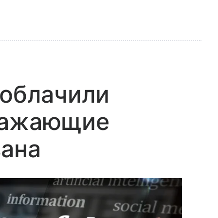
зоблачили
ражающие
зана