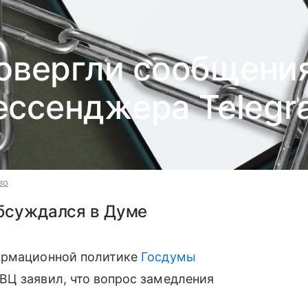
овергли сообщени
ессенджера Telegr
во
обсуждался в Думе
формационной политике
Госдумы
ВЦ заявил, что вопрос замедления