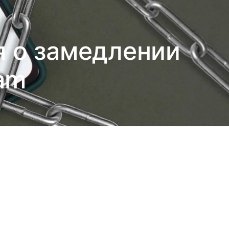
я о замедлении
am