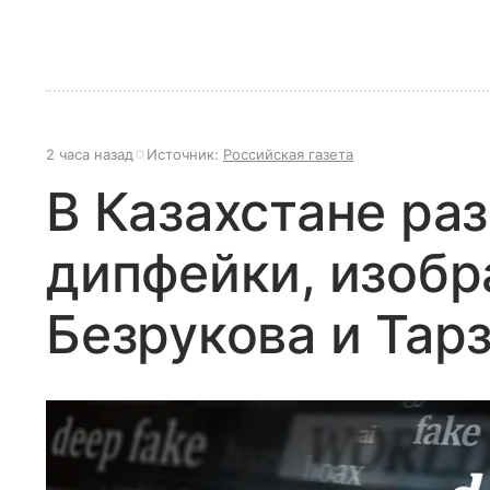
2 часа назад
Источник:
Российская газета
В Казахстане ра
дипфейки, изоб
Безрукова и Тар