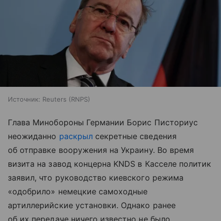
Источник:
Reuters (RNPS)
Глава Минобороны Германии Борис Писториус
неожиданно
раскрыл
секретные сведения
об отправке вооружения на Украину. Во время
визита на завод концерна KNDS в Касселе политик
заявил, что руководство киевского режима
«одобрило» немецкие самоходные
артиллерийские установки. Однако ранее
об их передаче ничего известно не было.