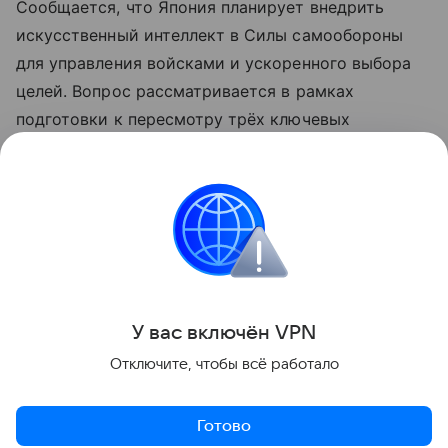
Сообщается, что Япония планирует внедрить
искусственный интеллект в Силы самообороны
для управления войсками и ускоренного выбора
целей. Вопрос рассматривается в рамках
подготовки к пересмотру трёх ключевых
оборонных документов, включая стратегию
национальной безопасности, которые планируется
обновить до конца года.
КНДР
Япония
Внешняя политика
Новост
Поделиться
У вас включ
ён
V
P
N
Отключите, чтобы всё работало
Готово