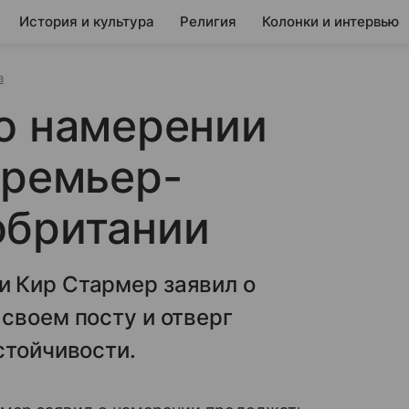
История и культура
Религия
Колонки и интервью
а
о намерении
премьер-
обритании
 Кир Стармер заявил о
своем посту и отверг
стойчивости.