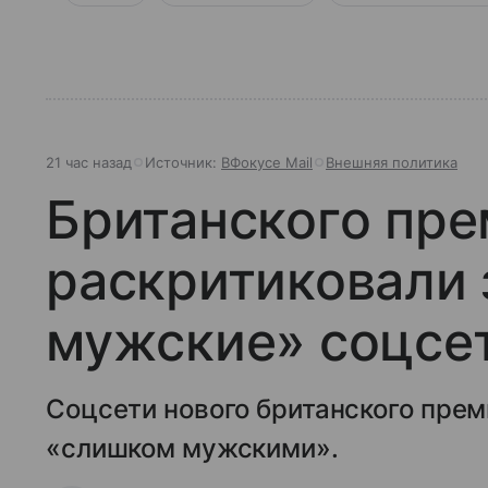
21 час назад
Источник:
ВФокусе Mail
Внешняя политика
Британского пр
раскритиковали
мужские» соцсе
Соцсети нового британского пре
«слишком мужскими».