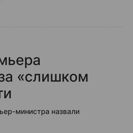
емьера
 за «слишком
ти
мьер-министра назвали