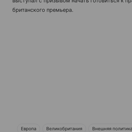
выступал с призывом начать готовиться к 
британского премьера.
Европа
Великобритания
Внешняя политик