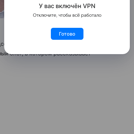
У вас включ
ён
V
P
N
Отключите, чтобы всё работало
Готово
сети нового британского премьер-
ый блог, в котором рассказывает