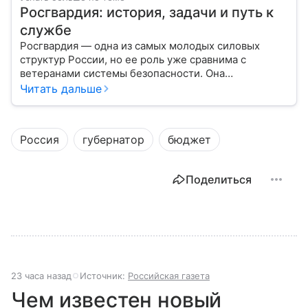
Росгвардия: история, задачи и путь к
службе
Росгвардия — одна из самых молодых силовых
структур России, но ее роль уже сравнима с
ветеранами системы безопасности. Она
одновременно напоминает армию и полицию, но
Читать дальше
остается особой службой со своими задачами и
правилами. Разберем, чем занимается ведомство.
Россия
губернатор
бюджет
Поделиться
23 часа назад
Источник:
Российская газета
Чем известен новый