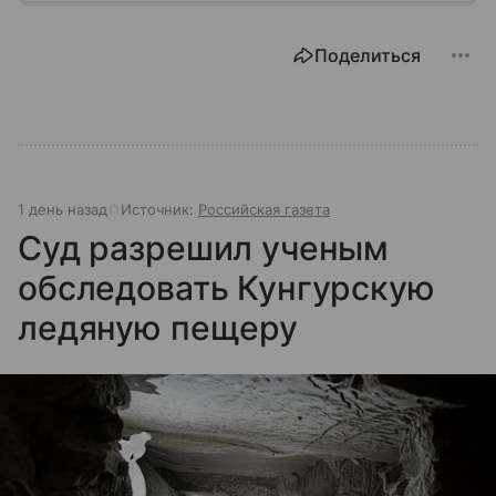
длиннее. Это министерство — своего рода
цифровой «мозг» России, который отвечает за
Поделиться
развитие технологий, связь и информационную
среду. В статье разберем, что такое Минцифры, чем
оно занимается и как его работа влияет на жизнь
каждого из нас.
1 день назад
Источник:
Российская газета
Суд разрешил ученым
обследовать Кунгурскую
ледяную пещеру