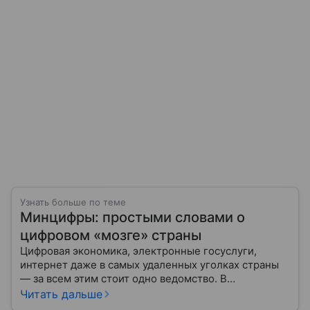
Узнать больше по теме
Минцифры: простыми словами о
цифровом «мозге» страны
Цифровая экономика, электронные госуслуги,
интернет даже в самых удаленных уголках страны
— за всем этим стоит одно ведомство. В
повседневной речи его называют просто
Читать дальше
«Минцифры», но официальное название звучит куда