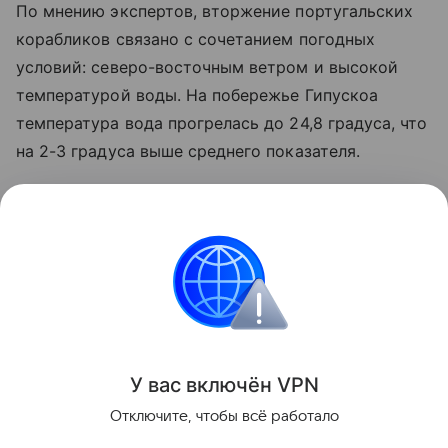
По мнению экспертов, вторжение португальских
корабликов связано с сочетанием погодных
условий: северо-восточным ветром и высокой
температурой воды. На побережье Гипускоа
температура вода прогрелась до 24,8 градуса, что
на 2-3 градуса выше среднего показателя.
Французские власти также подняли тревогу на
этой неделе после появления многочисленных
физалий на атлантическом побережье: несколько
пляжей были закрыты, в том числе в Бретани и
Ландах.
Поделиться
У вас включ
ён
V
P
N
Отключите, чтобы всё работало