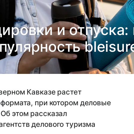
ировки и отпуска: 
пулярность bleisu
верном Кавказе растет
 формата, при котором деловые
 Об этом рассказал
агентств делового туризма