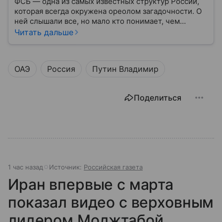
ФСБ — одна из самых известных структур России,
которая всегда окружена ореолом загадочности. О
ней слышали все, но мало кто понимает, чем
именно занимается Федеральная служба
Читать дальше
безопасности, как устроена ее работа, подробнее —
в материале.
ОАЭ
Россия
Путин Владимир
Поделиться
1 час назад
Источник:
Российская газета
Иран впервые с марта
показал видео с верховным
лидером Моджтабой