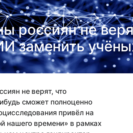
ы россиян не веря
ИИ заменить учёны
сиян не верят, что
нибудь сможет полноценно
социсследования привёл на
ой нашего времени» в рамках