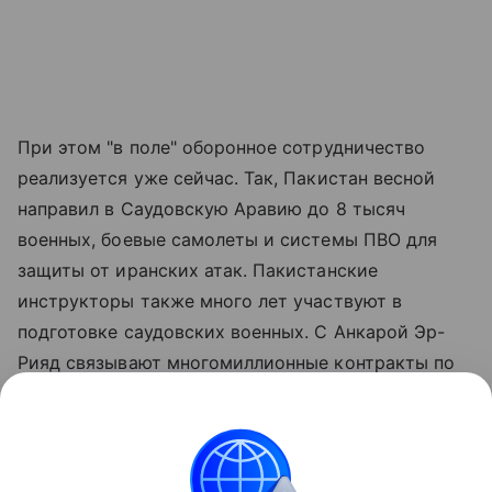
При этом "в поле" оборонное сотрудничество
реализуется уже сейчас. Так, Пакистан весной
направил в Саудовскую Аравию до 8 тысяч
военных, боевые самолеты и системы ПВО для
защиты от иранских атак. Пакистанские
инструкторы также много лет участвуют в
подготовке саудовских военных. С Анкарой Эр-
Рияд связывают многомиллионные контракты по
поставке беспилотников, которые турецкая
сторона называет "крупнейшими в своей
истории". Турция и Пакистан также совместно
работают в сфере кораблестроения и создания