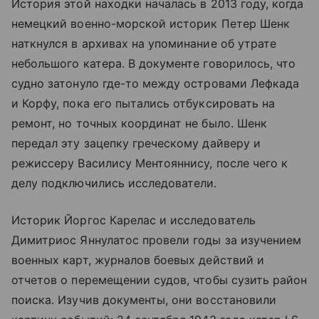
История этой находки началась в 2013 году, когда
немецкий военно-морской историк Петер Шенк
наткнулся в архивах на упоминание об утрате
небольшого катера. В документе говорилось, что
судно затонуло где-то между островами Лефкада
и Корфу, пока его пытались отбуксировать на
ремонт, но точных координат не было. Шенк
передал эту зацепку греческому дайверу и
режиссеру Василису Ментояннису, после чего к
делу подключились исследователи.
Историк Йоргос Карелас и исследователь
Димитриос Яннулатос провели годы за изучением
военных карт, журналов боевых действий и
отчетов о перемещении судов, чтобы сузить район
поиска. Изучив документы, они восстановили