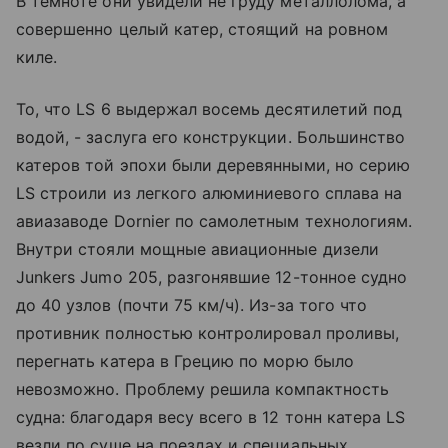
В темноте они увидели не груду металлолома, а
совершенно целый катер, стоящий на ровном
киле.
То, что LS 6 выдержал восемь десятилетий под
водой, - заслуга его конструкции. Большинство
катеров той эпохи были деревянными, но серию
LS строили из легкого алюминиевого сплава на
авиазаводе Dornier по самолетным технологиям.
Внутри стояли мощные авиационные дизели
Junkers Jumo 205, разгонявшие 12-тонное судно
до 40 узлов (почти 75 км/ч). Из-за того что
противник полностью контролировал проливы,
перегнать катера в Грецию по морю было
невозможно. Проблему решила компактность
судна: благодаря весу всего в 12 тонн катера LS
везли по суше на поездах и специальных