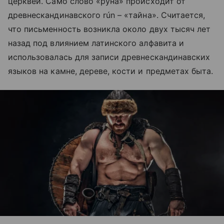
церквей. Само слово «руна» происходит от
древнескандинавского rún – «тайна». Считается,
что письменность возникла около двух тысяч лет
назад под влиянием латинского алфавита и
использовалась для записи древнескандинавских
языков на камне, дереве, кости и предметах быта.