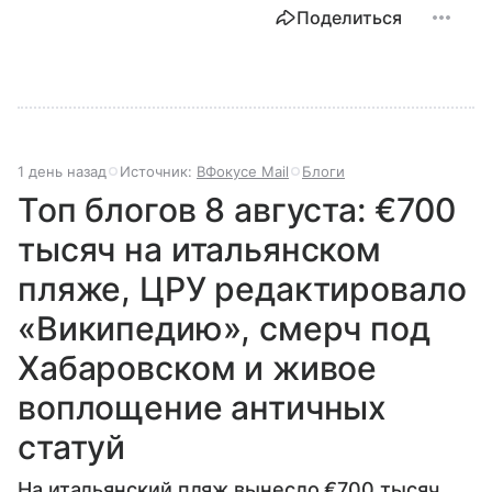
Поделиться
1 день назад
Источник:
ВФокусе Mail
Блоги
Топ блогов 8 августа: €700
тысяч на итальянском
пляже, ЦРУ редактировало
«Википедию», смерч под
Хабаровском и живое
воплощение античных
статуй
На итальянский пляж вынесло €700 тысяч,