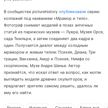
В сообществе picturehistory
опубликовали
серию
коллажей под названием «Мрамор и тело».
Фотограф снимает моделей в позах античных
статуй из парижских музеев — Лувра, Музея Орсе,
сада Тюильри, а затем соединяет два кадра в
один. Получается диалог между холодным
мрамором и живым телом: Психея, Диана, Три
грации, Вакханка, Амур и Психея, Нимфа со
скорпионом, Муза Андре Шенье. Автор
признаётся, что искал ответ на вопрос, как могли
выглядеть модели древних скульпторов, и
предлагает зрителю самому решить, удалось ли
ему его найти.
Россия
Интернет
Соцсети
Блоги дня