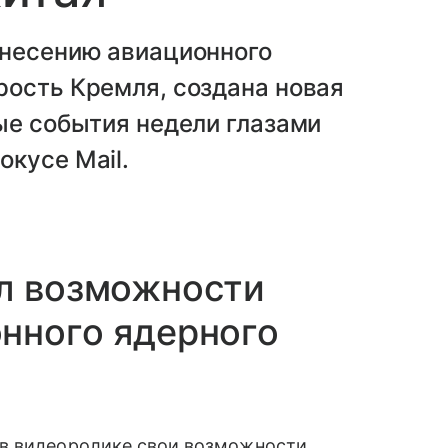
анесению авиационного
рость Кремля, создана новая
ые события недели глазами
кусе Mail.
ал возможности
нного ядерного
 в видеоролике свои возможности