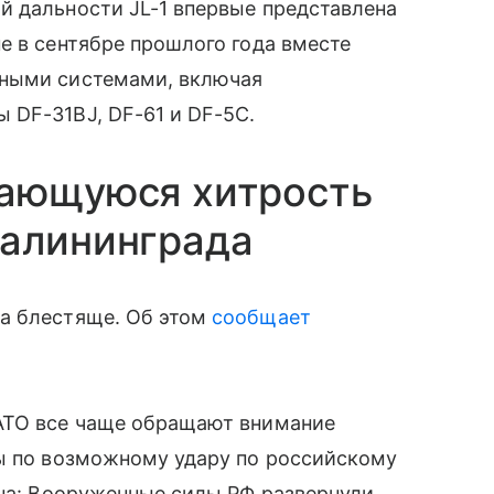
й дальности JL-1 впервые представлена
е в сентябре прошлого года вместе
тными системами, включая
 DF-31BJ, DF-61 и DF-5C.
дающуюся хитрость
Калининграда
а блестяще. Об этом
сообщает
АТО все чаще обращают внимание
ны по возможному удару по российскому
мна: Вооруженные силы РФ развернули