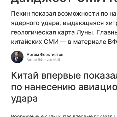
Пекин показал возможности по н
ядерного удара, выдающаяся хит
геологическая карта Луны. Главн
китайских СМИ — в материале ВФо
Артем Феоктистов
Автор ВФокусе Mail
Китай впервые показ
по нанесению авиацио
удара
Вооруженные силы Китая впервые показали