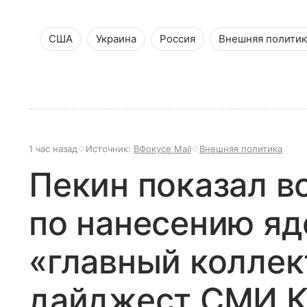
США
Украина
Россия
Внешняя политик
1 час назад
Источник:
ВФокусе Mail
Внешняя политика
Пекин показал 
по нанесению яд
«главный коллек
дайджест СМИ К