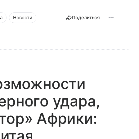
а
Новости
Поделиться
возможности
ерного удара,
тор» Африки:
итая