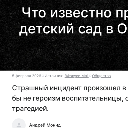
Что известно п
детский сад в 
5 февраля 2026
Источник:
ВФокусе Mail
Общество
Страшный инцидент произошел в 
бы не героизм воспитательницы, 
трагедией.
Андрей Монид