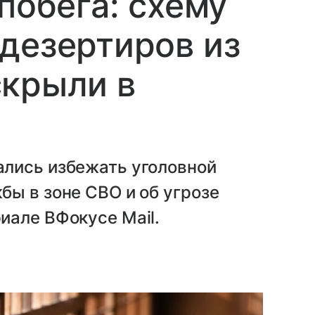
побега: схему
дезертиров из
скрыли в
лись избежать уголовной
ы в зоне СВО и об угрозе
иале ВФокусе Mail.