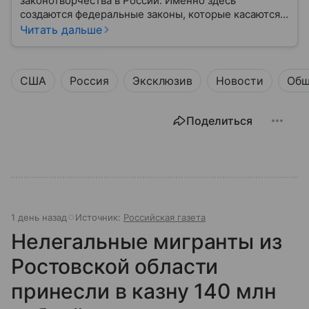
законотворчества в России. Именно здесь
создаются федеральные законы, которые касаются
жизни каждого гражданина: от образования и
Читать дальше
медицины до налогов и внешней политики. В статье
разберем, как устроена Дума.
США
Россия
Эксклюзив
Новости
Общ
Поделиться
1 день назад
Источник:
Российская газета
Нелегальные мигранты из
Ростовской области
принесли в казну 140 млн