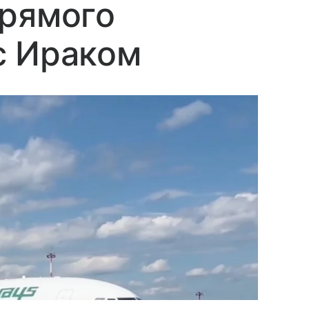
прямого
с Ираком