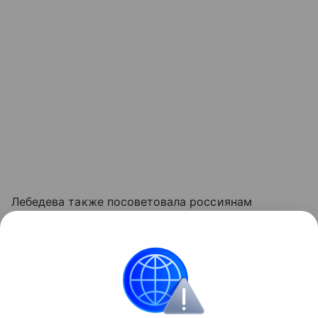
Лебедева также посоветовала россиянам
не забывать о правильном утолении жажды
в жару. Эксперт советует пить воду комнатной
температуры равномерно и небольшими глотками.
Объясняем
Здоровье
Новости