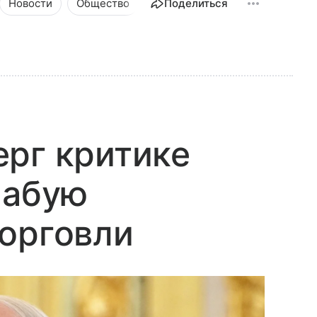
Новости
Общество
Поделиться
рг критике
лабую
орговли