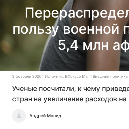
Перераспредел
пользу военной 
5,4 млн а
3 февраля 2026
Источник:
ВФокусе Mail
Внешняя политика
Ученые посчитали, к чему привед
стран на увеличение расходов на
Андрей Монид