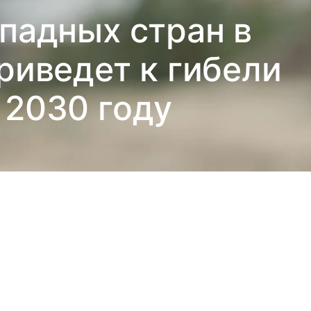
падных стран в
риведет к гибели
 2030 году