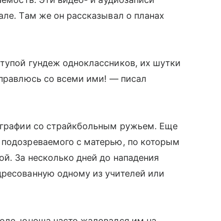
але. Там же он рассказывал о планах
тупой гундеж одноклассников, их шутки
справлюсь со всеми ими! — писал
тографии со страйкбольным ружьем. Еще
 подозреваемого с матерью, по которым
ой. За несколько дней до нападения
дресованную одному из учителей или
коле, юноша часто жаловался им на