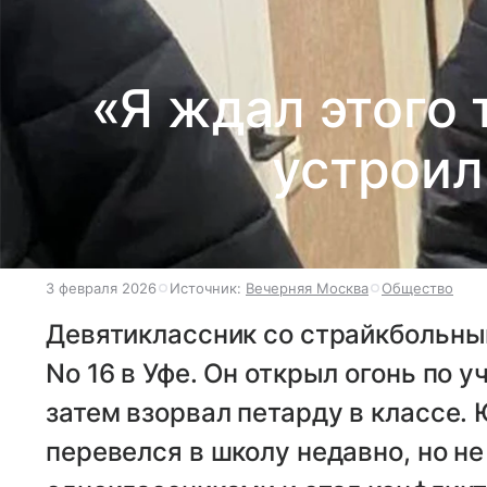
«Я ждал этого 
устроил
3 февраля 2026
Источник:
Вечерняя Москва
Общество
Девятиклассник со страйкбольны
No 16 в Уфе. Он открыл огонь по 
затем взорвал петарду в классе.
перевелся в школу недавно, но н