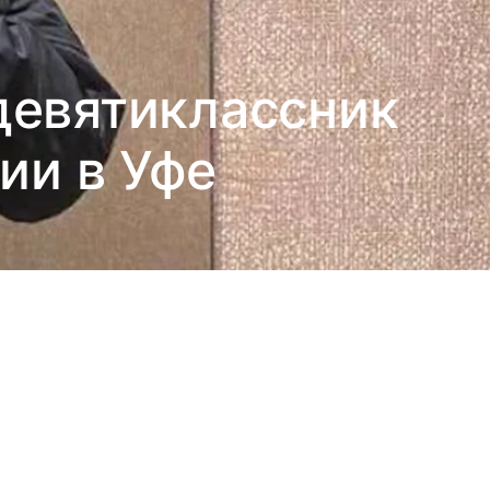
 девятиклассник
ии в Уфе