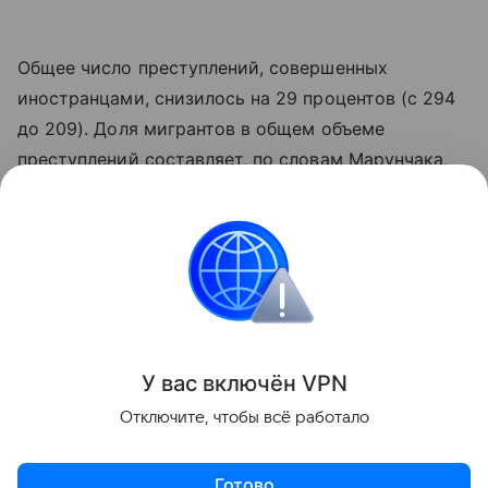
Общее число преступлений, совершенных
иностранцами, снизилось на 29 процентов (с 294
до 209). Доля мигрантов в общем объеме
преступлений составляет, по словам Марунчака,
2,2 процента.
Из Ростовской области выдворено почти шесть
тысяч человек. Для 88 процентов из них въезд в
Россию закрыт.
Поделиться
У вас включ
ён
V
P
N
Отключите, чтобы всё работало
Готово