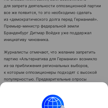
для запрета деятельности оппозиционной партии
все же появится, то это необходимо сделать
из «демократического долга перед Германией».
Премьер-министр федеральной земли
Бранденбург Дитмар Войдке уже поддержал
инициативу чиновника.
Журналисты отмечают, что желание запретить
партию «Альтернатива для Германии» возникло
из-за приближения региональных выборов,
к которым оппозиционеры подходят с высокой
популярностью. Предварительные опросы
во многих регионах показывают, что «АдГ»
обгоняет партию действующего канцлера
Германии Фридриха Мерца почти в два раза.