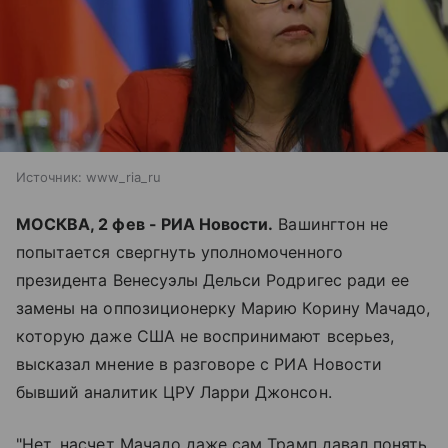
Источник:
www_ria_ru
МОСКВА, 2 фев - РИА Новости.
Вашингтон не
попытается свергнуть уполномоченного
президента Венесуэлы Дельси Родригес ради ее
замены на оппозиционерку Марию Корину Мачадо,
которую даже США не воспринимают всерьез,
высказал мнение в разговоре с РИА Новости
бывший аналитик ЦРУ Ларри Джонсон.
"Нет, насчет Мачадо даже сам Трамп давал понять,