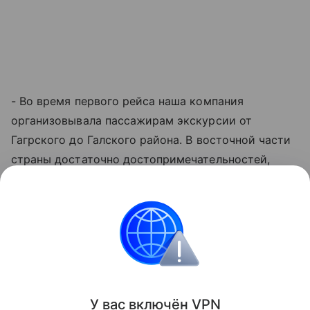
- Во время первого рейса наша компания
организовывала пассажирам экскурсии от
Гагрского до Галского района. В восточной части
страны достаточно достопримечательностей,
особенно природных объектов и термальных
источников. В октябре продолжается
бархатный
сезон
и можно купаться в море. Думаю, еще один
рейс можно было бы запустить зимой в
мандариновый сезон, - отметила она.
Поделиться
У вас включ
ён
V
P
N