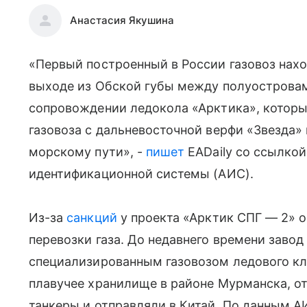
Анастасия Якушина
«Первый построенный в России газовоз нахо
выходе из Обской губы между полуостровам
сопровождении ледокола «Арктика», которы
газовоза с дальневосточной верфи «Звезда»
морскому пути», -
пишет
EADaily со ссылкой
идентификационной системы (АИС).
Из-за
санкций
у проекта «Арктик СПГ — 2» 
перевозки газа. До недавнего времени заво
специализированным газовозом ледового кла
плавучее хранилище в районе Мурманска, от
танкеры и отправляли в Китай. По данным А