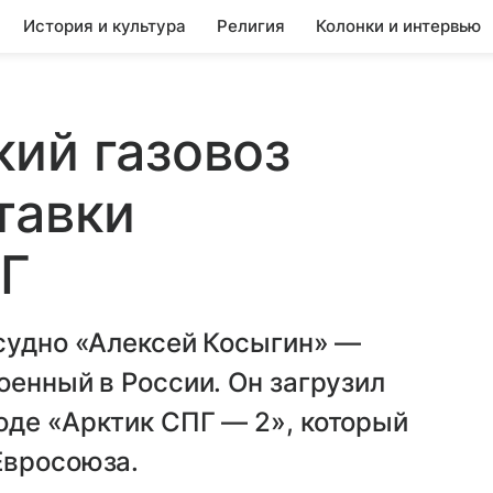
История и культура
Религия
Колонки и интервью
ий газовоз
тавки
ПГ
 судно «Алексей Косыгин» —
оенный в России. Он загрузил
оде «Арктик СПГ — 2», который
Евросоюза.