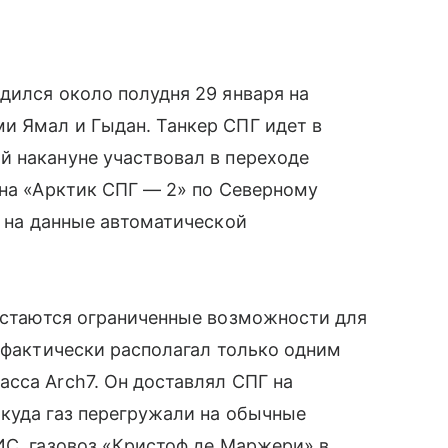
дился около полудня 29 января на
и Ямал и Гыдан. Танкер СПГ идет в
й накануне участвовал в переходе
 на «Арктик СПГ — 2» по Северному
 на данные автоматической
остаются ограниченные возможности для
д фактически располагал только одним
сса Arch7. Он доставлял СПГ на
куда газ перегружали на обычные
ИС, газовоз «Кристоф де Маржери» в