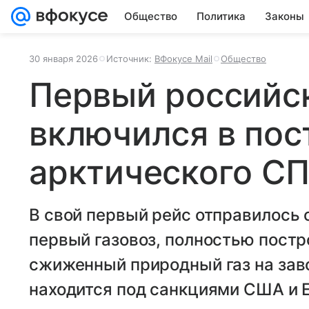
Общество
Политика
Законы
30 января 2026
Источник:
ВФокусе Mail
Общество
Первый российск
включился в пос
арктического С
В свой первый рейс отправилось
первый газовоз, полностью постр
сжиженный природный газ на зав
находится под санкциями США и 